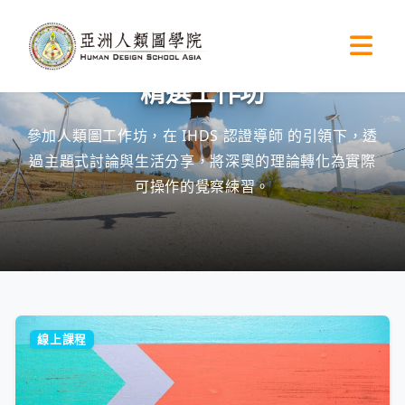
首頁
»
精選工作坊
精選工作坊
參加人類圖工作坊，在 IHDS 認證導師 的引領下，透
過主題式討論與生活分享，將深奧的理論轉化為實際
可操作的覺察練習。
線上課程