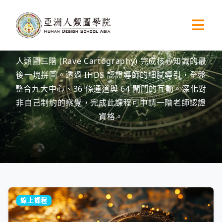
首頁
»
LV3 全盤整合
LV3 全盤整合
人類圖三階 (Rave Cartography) 完成核心知識的最
後一塊拼圖。透過 IHDS 認證導師的細膩導引，全盤
整合九大中心、36 條通道與 64 閘門的互動。深化對
非自己制約的察覺，完成此課程可申請一階老師認證
資格。
線上課程