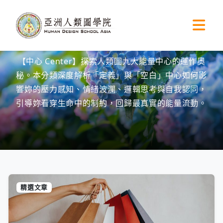
首頁
»
中心
中心
【中心 Center】探索人類圖九大能量中心的運作奧
秘。本分類深度解析「定義」與「空白」中心如何影
響妳的壓力感知、情緒波瀾、邏輯思考與自我認同，
引導妳看穿生命中的制約，回歸最真實的能量流動。
精選文章