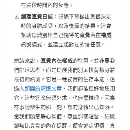
在這段時間內的反應。
創建直覺日誌
：記錄下您做出某個決定
時的身體感受，以及後續的結果。這會
幫助您識別出自己獨特的
直覺內在權威
訊號模式，並建立起對它的信任感。
總結來說，
直覺內在權威
的智慧，並非要我
們排斥思考，而是提醒我們別太快背叛身體
最初的訊號。它是一種務實的生存本能，透
過
人類圖的精選文章
，我們都能更好地運用
它。這些答案無須外求，也無需推理，因為
在事情發生的那一刻，您的身體早已知曉。
當我們願意靜心傾聽，尊重那個短暫、細微
卻無比真實的內在提醒，便會逐步領悟：直